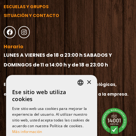
ESCUELAS Y GRUPOS
SITUACIÓN Y CONTACTO
Horario
LUNES A VIERNES de 18 a 23:00 h
SABADOS Y
DOMINGOS de 11 a 14:00 h y de 18 a 23:00 h
×
El horario puede variar por causas climatológicas,
Ese sitio web utiliza
escasa concurrencia o por causas ajenas a la empresa.
SPANISH
cookies
CATALAN
Este sitio web usa cookies para mejorar la
experiencia del usuario. Al utilizar nuestro
ENGLISH
sitio web, usted acepta todas las cookies de
FRENCH
acuerdo con nuestra Política de cookies.
Más información