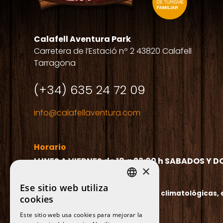
Calafell Aventura Park
Carretera de l’Estació nº 2 43820 Calafell
Tarragona
(+34) 635 24 72 09
info@calafellaventura.com
Horario
LUNES A VIERNES de 18 a 23:00 h
SABADOS Y DOM
×
Ese sitio web utiliza
SPANISH
El horario puede variar por causas climatológicas,
cookies
CATALAN
Este sitio web usa cookies para mejorar la