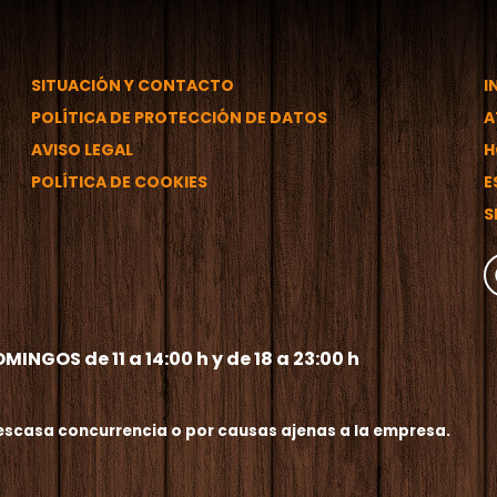
SITUACIÓN Y CONTACTO
I
POLÍTICA DE PROTECCIÓN DE DATOS
A
AVISO LEGAL
H
POLÍTICA DE COOKIES
E
S
INGOS de 11 a 14:00 h y de 18 a 23:00 h
 escasa concurrencia o por causas ajenas a la empresa.