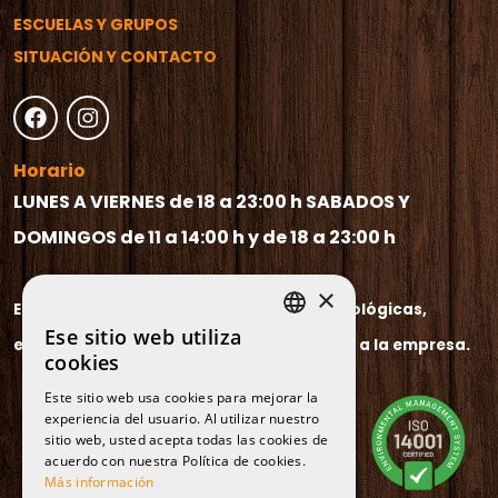
ESCUELAS Y GRUPOS
SITUACIÓN Y CONTACTO
Horario
LUNES A VIERNES de 18 a 23:00 h
SABADOS Y
DOMINGOS de 11 a 14:00 h y de 18 a 23:00 h
×
El horario puede variar por causas climatológicas,
Ese sitio web utiliza
escasa concurrencia o por causas ajenas a la empresa.
SPANISH
cookies
CATALAN
Este sitio web usa cookies para mejorar la
experiencia del usuario. Al utilizar nuestro
ENGLISH
sitio web, usted acepta todas las cookies de
FRENCH
acuerdo con nuestra Política de cookies.
Más información