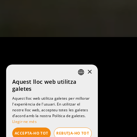
×
Aquest lloc web utilitza
SPANISH
galetes
CATALAN
Aquest lloc web utilitza galetes per millorar
l'experiència de l'usuari. En utilitzar el
ENGLISH
nostre lloc web, accepteu totes les galetes
FRENCH
d’acord amb la nostra Política de galetes.
Llegir-ne més
ACCEPTA-HO TOT
REBUTJA-HO TOT