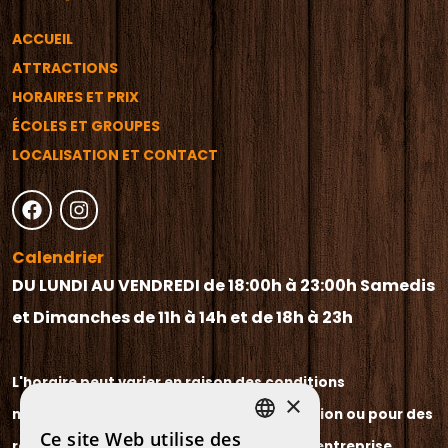
ACCUEIL
ATTRACTIONS
HORAIRES ET PRIX
ÉCOLES ET GROUPES
LOCALISATION ET CONTACT
Calendrier
DU LUNDI AU VENDREDI de 18:00h à 23:00h
Samedis
et Dimanches de 11h à 14h et de 18h à 23h
L'horaire peut varier en raison des conditions
×
météorologiques, d'une faible fréquentation ou pour des
Ce site Web utilise des
raisons indépendantes de la volonté de l'entreprise.
SPANISH