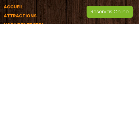
ACCUEIL
Reservas Online
ATTRACTIONS
HORAIRES ET PRIX
ÉCOLES ET GROUPES
LOCALISATION ET CONTACT
Calendrier
DU LUNDI AU VENDREDI de 18:00h à 23:00h
Samedis
et Dimanches de 11h à 14h et de 18h à 23h
L'horaire peut varier en raison des conditions
météorologiques, d'une faible fréquentation ou pour des
raisons indépendantes de la volonté de l'entreprise.